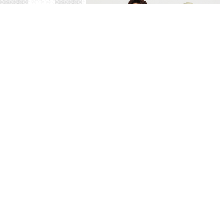
2591 三合一透气透湿飞行夹克